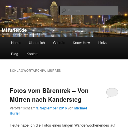
Zum
Zum
Private Homepage von Michael Hurler
primären
sekundären
Such
Inhalt
Inhalt
springen
springen
MHurler.de
Hauptmenü
Home
Über mich
Galerie
Know-How
Links
Blog
Kontakt
SCHLAGWORTARCHIV:
MÜRREN
Fotos vom Bärentrek – Von
Mürren nach Kandersteg
Veröffentlicht am
3. September 2016
von
Michael
Hurler
Heute habe ich die Fotos eines langen Wanderwochenendes auf