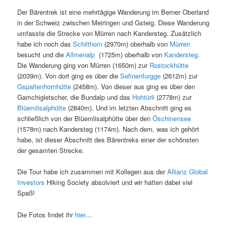
Der Bärentrek ist eine mehrtägige Wanderung im Berner Oberland
in der Schweiz zwischen Meiringen und Gsteig. Diese Wanderung
umfasste die Strecke von Mürren nach Kandersteg. Zusätzlich
habe ich noch das
Schilthorn
(2970m) oberhalb von
Mürren
besucht und die
Allmenalp
(1725m) oberhalb von
Kandersteg
.
Die Wanderung ging von Mürren (1650m) zur
Rostockhütte
(2039m). Von dort ging es über die
Sefinenfurgge
(2612m) zur
Gspaltenhornhütte
(2458m). Von dieser aus ging es über den
Gamchigletscher, die Bundalp und das
Hohtürli
(2778m) zur
Blüemlisalphütte
(2840m). Und im letzten Abschnitt ging es
schließlich von der Blüemlisalphütte über den
Öschinensee
(1578m) nach Kandersteg (1174m). Nach dem, was ich gehört
habe, ist dieser Abschnitt des Bärentreks einer der schönsten
der gesamten Strecke.
Die Tour habe ich zusammen mit Kollegen aus der
Allianz Global
Investors
Hiking Society absolviert und wir hatten dabei viel
Spaß!
Die Fotos findet ihr
hier
…