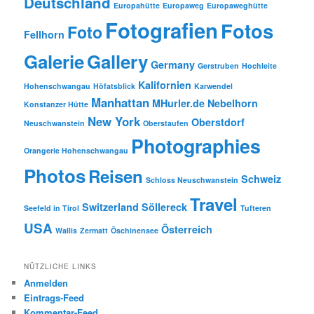
Deutschland
Europahütte
Europaweg
Europaweghütte
Fotografien
Fotos
Foto
Fellhorn
Galerie
Gallery
Germany
Gerstruben
Hochleite
Kalifornien
Hohenschwangau
Höfatsblick
Karwendel
Manhattan
MHurler.de
Nebelhorn
Konstanzer Hütte
New York
Oberstdorf
Neuschwanstein
Oberstaufen
Photographies
Orangerie Hohenschwangau
Photos
Reisen
Schweiz
Schloss Neuschwanstein
Travel
Switzerland
Söllereck
Seefeld in Tirol
Tufteren
USA
Österreich
Wallis
Zermatt
Öschinensee
NÜTZLICHE LINKS
Anmelden
Eintrags-Feed
Kommentar-Feed