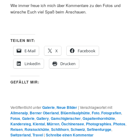
Wie immer freue ich mich über Kommentare zu den Fotos und
wünsche Euch viel Spaß beim Anschauen.
TEILEN MIT:
E-Mail
X
Facebook
LinkedIn
Drucken
GEFÄLLT MIR:
Veröffentlicht unter
Galerie
,
Neue Bilder
|
Verschlagwortet mit
Allmenalp
,
Berner Oberland
,
Blüemlisalphütte
,
Foto
,
Fotografien
,
Fotos
,
Galerie
,
Gallery
,
Gamchigletscher
,
Gspaltenhornhütte
,
Kandersteg
,
Kiental
,
Mürren
,
Öschinensee
,
Photographies
,
Photos
,
Reisen
,
Rotstockhütte
,
Schilthorn
,
Schweiz
,
Sefinenfurgge
,
Switzerland
,
Travel
|
Schreibe einen Kommentar