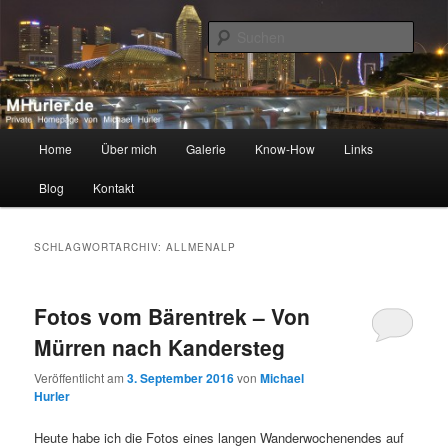
Zum
Zum
Private Homepage von Michael Hurler
primären
sekundären
Such
Inhalt
Inhalt
springen
springen
MHurler.de
Hauptmenü
Home
Über mich
Galerie
Know-How
Links
Blog
Kontakt
SCHLAGWORTARCHIV:
ALLMENALP
Fotos vom Bärentrek – Von
Mürren nach Kandersteg
Veröffentlicht am
3. September 2016
von
Michael
Hurler
Heute habe ich die Fotos eines langen Wanderwochenendes auf