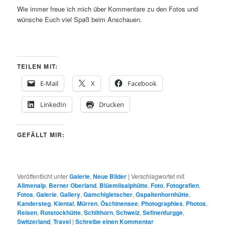
Wie immer freue ich mich über Kommentare zu den Fotos und
wünsche Euch viel Spaß beim Anschauen.
TEILEN MIT:
E-Mail
X
Facebook
LinkedIn
Drucken
GEFÄLLT MIR:
Veröffentlicht unter
Galerie
,
Neue Bilder
|
Verschlagwortet mit
Allmenalp
,
Berner Oberland
,
Blüemlisalphütte
,
Foto
,
Fotografien
,
Fotos
,
Galerie
,
Gallery
,
Gamchigletscher
,
Gspaltenhornhütte
,
Kandersteg
,
Kiental
,
Mürren
,
Öschinensee
,
Photographies
,
Photos
,
Reisen
,
Rotstockhütte
,
Schilthorn
,
Schweiz
,
Sefinenfurgge
,
Switzerland
,
Travel
|
Schreibe einen Kommentar