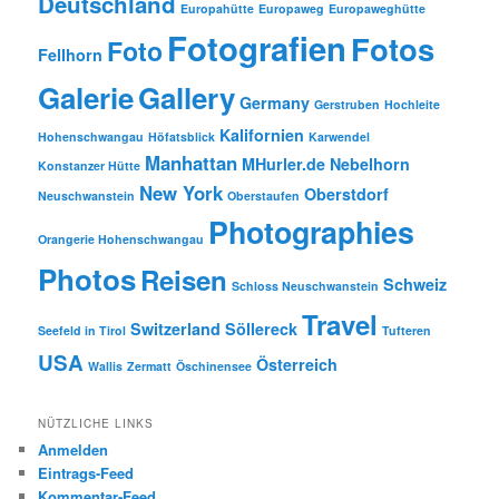
Deutschland
Europahütte
Europaweg
Europaweghütte
Fotografien
Fotos
Foto
Fellhorn
Galerie
Gallery
Germany
Gerstruben
Hochleite
Kalifornien
Hohenschwangau
Höfatsblick
Karwendel
Manhattan
MHurler.de
Nebelhorn
Konstanzer Hütte
New York
Oberstdorf
Neuschwanstein
Oberstaufen
Photographies
Orangerie Hohenschwangau
Photos
Reisen
Schweiz
Schloss Neuschwanstein
Travel
Switzerland
Söllereck
Seefeld in Tirol
Tufteren
USA
Österreich
Wallis
Zermatt
Öschinensee
NÜTZLICHE LINKS
Anmelden
Eintrags-Feed
Kommentar-Feed