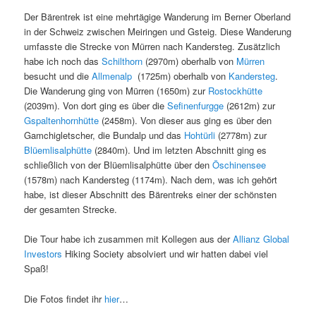
Der Bärentrek ist eine mehrtägige Wanderung im Berner Oberland
in der Schweiz zwischen Meiringen und Gsteig. Diese Wanderung
umfasste die Strecke von Mürren nach Kandersteg. Zusätzlich
habe ich noch das
Schilthorn
(2970m) oberhalb von
Mürren
besucht und die
Allmenalp
(1725m) oberhalb von
Kandersteg
.
Die Wanderung ging von Mürren (1650m) zur
Rostockhütte
(2039m). Von dort ging es über die
Sefinenfurgge
(2612m) zur
Gspaltenhornhütte
(2458m). Von dieser aus ging es über den
Gamchigletscher, die Bundalp und das
Hohtürli
(2778m) zur
Blüemlisalphütte
(2840m). Und im letzten Abschnitt ging es
schließlich von der Blüemlisalphütte über den
Öschinensee
(1578m) nach Kandersteg (1174m). Nach dem, was ich gehört
habe, ist dieser Abschnitt des Bärentreks einer der schönsten
der gesamten Strecke.
Die Tour habe ich zusammen mit Kollegen aus der
Allianz Global
Investors
Hiking Society absolviert und wir hatten dabei viel
Spaß!
Die Fotos findet ihr
hier
…