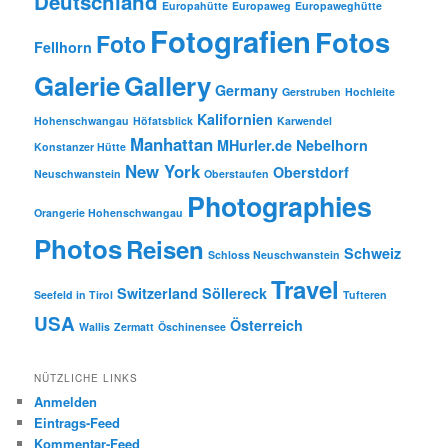
Deutschland
Europahütte
Europaweg
Europaweghütte
Fotografien
Fotos
Foto
Fellhorn
Galerie
Gallery
Germany
Gerstruben
Hochleite
Kalifornien
Hohenschwangau
Höfatsblick
Karwendel
Manhattan
MHurler.de
Nebelhorn
Konstanzer Hütte
New York
Oberstdorf
Neuschwanstein
Oberstaufen
Photographies
Orangerie Hohenschwangau
Photos
Reisen
Schweiz
Schloss Neuschwanstein
Travel
Switzerland
Söllereck
Seefeld in Tirol
Tufteren
USA
Österreich
Wallis
Zermatt
Öschinensee
NÜTZLICHE LINKS
Anmelden
Eintrags-Feed
Kommentar-Feed